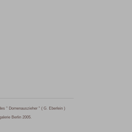
 des " Dornenauszieher " ( G. Eberlein )
galerie Berlin 2005.