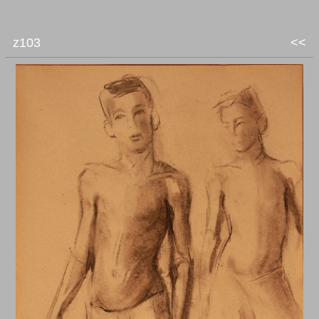
z103
<<